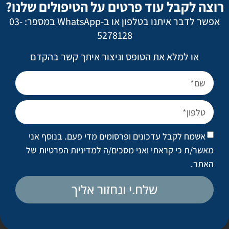
רוצה לקבל עוד פרטים על הטיפולים שלנו?
אשמח לקבל עדכונים ופרסומים מדי פעם. בנוסף
אפשר לדבר איתנו בטלפון או ב-WhatsApp במספר: 03-
אני מאשר/ת כי קראתי ואני מסכים/ה
למדיניות
5278128
הפרטיות של האתר
.
או למלא את הטופס וניצור איתך קשר בהקדם
ניתוחים פופולריים
מתיחת פנים
אשמח לקבל עדכונים ופרסומים מדי פעם. בנוסף אני
ניתוח אף
מאשר/ת כי קראתי ואני מסכים/ה
למדיניות הפרטיות של
הגדלת חזה
האתר
.
מתיחת בטן
שלח.י ונחזור אליך
שאיבת שומן מונחית לייזר
טיפול בצלקות ובצלקות אקנה