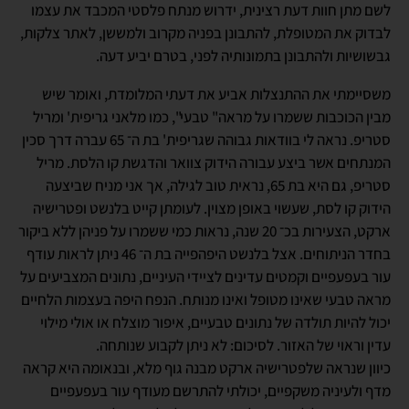
לשם מתן חוות דעת רצינית, ידרוש מנתח פלסטי המכבד את עצמו
לבדוק את המטופלת, להתבונן בפניה מקרוב ולמששן, לאתר צלקות,
גבשושיות ולהתבונן בתמונותיה לפני, בטרם יביע דעה.
משסיימתי את ההתנצלות אביע את דעתי המלומדת, ואומר שיש
מבין הכוכבות ששמרו על מראה" טבעי", כמו מלאני גריפית' ומריל
סטריפ. נראה לי בוודאות גבוהה שגריפית' בת ה־ 65 עברה דרך סכין
המנתחים אשר ביצע עבורה הידוק צוואר והדגשת קו הלסת. מריל
סטריפ, גם היא בת 65, נראית טוב לגילה, אך אני מניח שביצעה
הידוק קו לסת, שעשוי באופן מצוין. לעומתן קייט בלנשט ופטרישיה
ארקט, הצעירות בכ־ 20 שנה, נראות כמי ששמרו על פניהן ללא ביקור
בחדר הניתוחים. אצל בלנשט היפהפייה בת ה־ 46 ניתן לראות עודף
עור בעפעפיים וקמטים עדינים לציידי העיניים, נתונים המצביעים על
מראה טבעי שאינו מטופל ואינו מנותח. הנפח היפה בעצמות הלחיים
יכול להיות תולדה של נתונים טבעיים, איפור מוצלח או אולי מילוי
עדין וראוי של האזור. לסיכום: לא ניתן לקבוע שנותחה.
כיוון שנראה שלפטרישיה ארקט מבנה גוף מלא, ובנאומה היא קראה
מדף ולעיניה משקפיים, יכולתי להתרשם מעודף עור בעפעפיים