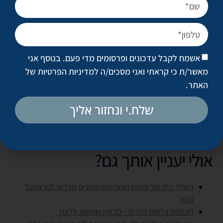
להסתיר את הצלקת באזור קו השיער, והחיסרון שלה הוא שהתוצאה
שלה בדרך כלל מחזיקה מעמד לזמן קצר יותר מאשר הרמת הגבה
הישירה.
3. הרמת גבות אנדוסקופית.
שיטה זעיר פולשנית שבה נעשה
אשמח לקבל עדכונים ופרסומים מדי פעם. בנוסף אני
שימוש באנדוסקופ, שבקצהו מותקנת מצלמה. האנדוסקופ מוחדר
מאשר/ת כי קראתי ואני מסכים/ה
למדיניות הפרטיות של
מתחת לעור דרך כמה חתכים זעירים מאחורי קו השיער, והוא משמש
האתר
.
להזזת הרקמות למקומן הרצוי. היתרון המשמעותי של השיטה הזאת
הוא, שהיא לא מותירה צלקות משמעותיות כלל, אבל החיסרון הוא
שלח.י ונחזור אליך
שאם יש יש עודפי עור משמעותיים, אפשר יהיה לסלק אותם רק דרך
חתכים נוספים, גדולים יותר, ואלה כן ישאירו צלקת.
אולי יעניין אותך גם?
האלף-בית של טיפוח העור: הוויטמינים שכדאי למרוח על
העור
העלמת צלקות בפנים – כל מה שחשוב לדעת