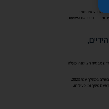
כה בהרבה ממה שמוכר
ים ומכירים כבר את השפעות
ידיים,
חדש מבטיח חצי שנה ומעלה
החומר החדש עדיין לא הושק בעולם לשימוש רפואי, אבל סביר להניח שיגיע לארץ מיד עם תחילת שיווקו בעולם במהלך שנת 2023.
בראשם משך זמן פעילותו.