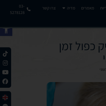
03-
יות
מאמרים
מדיה
צרו קשר
5278128
פתח 
 כפול זמן
וני