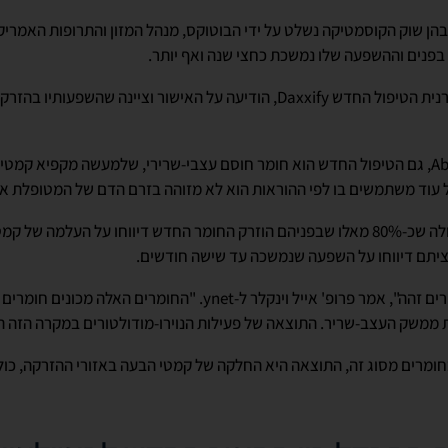
הן שוק הקוסמטיקה נשלט על ידי הבוטוקס, מנהל המזון והתרופות האמריקא
נים וההשפעה שלו נמשכת כחצי שנה ואף יותר.
צרנית הטיפול החדש
Daxxify
, הודיעה על האישור וציינה שהשפעותיו בהזרקה
Ab
, גם הטיפול החדש הוא חומר חוסם עצבי-שרירי, שלמעשה מקפיא קמטי
ל עוד משתמשים בו לפי ההוראות הוא לא מזוהה בזרם הדם של המטופלת או
עולה שכ-80% מאלו שבפניהם הוזרק החומר החדש דיווחו על העלמה של ק
יתם דיווחו על השפעה שנמשכה עד שישה חודשים.
ם זהה", אמר פרופ' אייל וינקלר ל-
ynet
. "החומרים האלה מכונים חומרים נ
ממשק העצב-שריר. התוצאה של פעילות הנוירו-מודולטורים במקרה הזה הי
מרים מסוג זה, התוצאה היא החלקה של קמטי הבעה באזורי ההזרקה, כולל ב