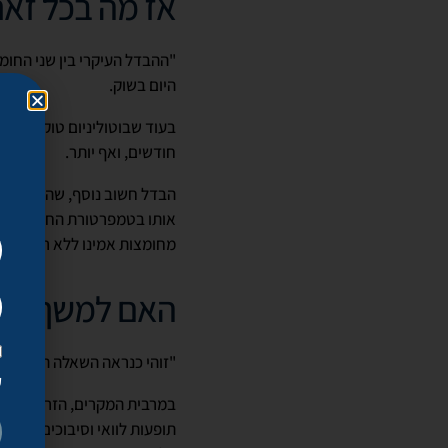
אז מה בכל זאת
"ההבדל העיקרי בין שני החו
היום בשוק.
בעוד שבוטוליניום טוקסין מ
חודשים, ואף יותר.
הבדל חשוב נוסף, שהוא משמע
אותו בטמפרטורת החדר. כמו כ
מחומצות אמינו ללא רכיבים מ
האם למשך ההשפ
"זוהי כנראה השאלה החשובה 
ק
במרבית המקרים, הזרקת הבוטו
תופעות לוואי וסיבוכים. לרוב