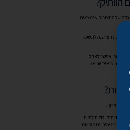
 הוותיק?
 מזה של החומרים שנמצאים
חזיק בין חצי שנה לתשעה
יך קירור ואפשר לאחסן
לקולות פפטידיות או
רונות?
שפעה הארוך.
 במקרה הזה יכולות להיות
לה היא מה יהיה עם תופעות