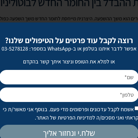
 ההבדל בין החומר החדש לבוטוליניום
מרים הוא משך ההשפעה. היצרנית מייחסת לחומר החדש משך השפעה כפול
רוצה לקבל עוד פרטים על הטיפולים שלנו?
שפיע בממוצע בין שלושה לחמישה חודשים, היצרנית טוענת שהחומר החדש מ
אפשר לדבר איתנו בטלפון או ב-WhatsApp במספר: 03-5278128
ותי בעיקר לרופאים המטפלים, הוא שבשונה מבוטוליניום
Daxxify
לא מצר
או למלא את הטופס וניצור איתך קשר בהקדם
ן, הטבעונים שבינינו ישמחו לדעת שבניגוד לבוטוליניום,
Daxxify
מופק ממו
החי".
עה הכפול יש רק יתרונות או גם חס
אשמח לקבל עדכונים ופרסומים מדי פעם. בנוסף אני מאשר/ת כי
ביותר. גם הרופאים וגם המטופלים צריכים לשים לב למשמעות של זמן הה
ראתי ואני מסכים/ה
למדיניות הפרטיות של האתר
.
ליניום היא מוצלחת ומעוררת שביעות רצון גבוהה, אבל כמו בכל טיפול, גם
שלח.י ונחזור אליך
, אנחנו נתקלים בצניחת עפעף, גבה קופצת, כאבי ראש או עיוות בחיוך. השא