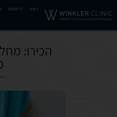
ראשי
הרופאים
נ
הכירו: מחל
מ
ראשי