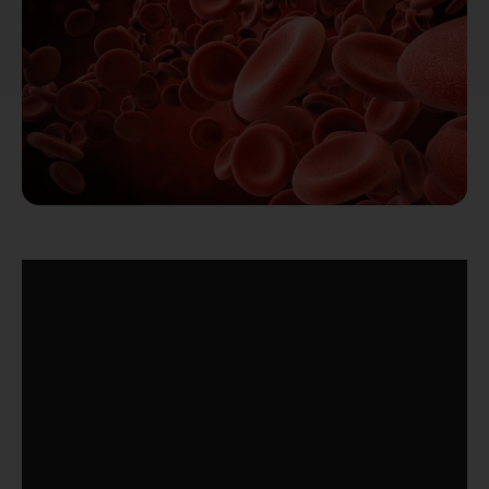
כולנו שואפים לקיצורי דרך ופתרונות קלים, אלא שלעיתים זה בניגוד
להיגיון שלנו, שמזהיר אותנו לא להתפתות. לפעמים באיחור מצער.
"ניתוחים ללא ניתוחים", הטרנד החם בתחום הפלסטיקה, כולל שלל
טיפולים "בלי חדר ניתוח, בלי סכין ובלי תקופת החלמה". טיפול
שכזה שעלה לאחרונה לכותרות, הוא טיפול הזרקת דם או
מוצריו (טיפול פלזמה) בזריקות לתוך הפנים, לצורך רענון והטבת
המצב הקוסמטי של הפנים.