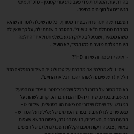
בהירת עור, המפתחת מדי פעם נגע עורי קטנטן – מזכרת מימי
הנעורים על חוף הים בחיפה.
הפעם היא הייתה שרויה בפחד מטורף, וכל מה שיכלה לומר זה שהיא
מפחדת ממחלת ה"אייטש-די". ההסברים שנתתי לה, על כך שאין לה
משהו ממאיר, ושנטפל בסילוק הנגע בשלמותו ולאחר החלמה
תיוותר צלקת מזערית כמו תמיד, לא הועילו.
-"אתה יודע מה זה שידור HD"?
-"אה! זו לא מחלה? את מדברת על טכנולוגיית השידור הנפלאה הזו?
הללויה! היא שינתה לאוהדי הכדורגל את החיים".
כאוהד מסור של כדורגל בכלל ושל מנצ'סטר יונייטד וגם הפועל
תל-אביב בפרט, שידורי ה-HD הם הדבר הכי קרוב לשהות על
המגרש. עד שיחלו שידורי המציאות הווירטואלית, שידורי HD
מאפשרים לנו להתבונן בפרטי הפרטים של אלילינו על המגרש –
הבעות הפנים, השרירים, הזיעה הניגרת, פיסות הדשא שעפות
באוויר, צבע היריקות וטעם הקללות הפכו לנחלתם של הצופים