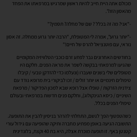
מכולם אתה היית חייב להיות ראשון שמרגיש במרפאתו את הפחד
מהאסון הזה".
-"אני? מה זה בכלל ? שם של מחלה? תסמין?"
-"יותר גרוע", אמרה לי המטופלת, "הרבה יותר גרוע ממחלה. זה אסון
נוראי, עם פוטנציאל להרס של חיים!"
בחודשים האחרונים גבר לפתע זרם כוכבי הטלוויזיה המקומיים
שהגיעו למרפאתי בבקשה לשפר את מראה הפנים. חלקם היו
מטופלים שלי בשנים שעברו (ונעלמו כדי להזדקן טבעי / קיבלו
טיפולים חינמיים או יותר זולים / זכו לביקורי בית מרופא נודד עם
צידנית הזרקות / טופלו אצל רופא שבא למכון הפדיקור / מרפאת
השיניים / כיסא הגינקולוג), וחלקם פנים חדשות במרפאתי ובעולם
טיפולי הפנים בכלל.
כשהטפטוף הפך לגשם, התחלתי להרהר בניסיון להבין את התופעה.
התשובה הגיעה באופן מפתיע מחברה ותיקה שהופיעה עם גידול עורי
קטנטן באף. זו תופעה מוכרת אצלה, היא בת 40 וקצת, בלונדינית