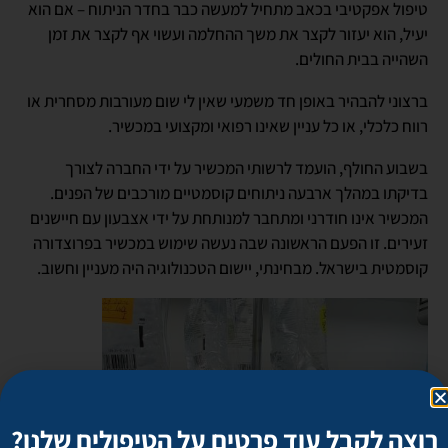
טיפול אפקטיבי בכאב מתחיל למעשה כבר בחדר הניתוח – אם הוא
יעיל, הוא יעזור לקצר את משך ההחלמה ועשוי אף לקצר את זמן
השהייה בבית החולים.
ברצוני להבהיר באופן חד משמעי שאין לי שום מעורבות מסחרית או
רווח כלכלי, או כל עניין שאינו רפואי ומקצועי במכשיר.
בשבוע החולף, הועמד לרשותי המכשיר על ידי החברה לצורך
בדיקתו במהלך ארבעה ניתוחים קוסמטיים מורכבים של הפנים.
המכשיר אינו חודרני ומתחבר למנותחת על ידי אצבעון עם חיישנים
זעירים. זו הפעם הראשונה שבה נעשה שימוש במכשיר בפרוצדורה
קוסמטית בישראל. מבחינתי, יישום הטכנולוגיה היה מעניין וחשוב.
רוצה לקבל עוד פרטים על הטיפולים שלנו?