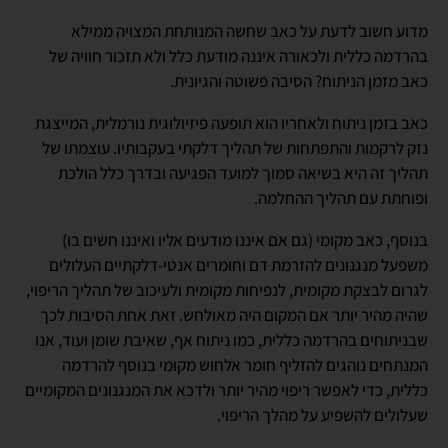
מדוע חשוב לדעת על כאב שחשה המנותחת המצויה ממילא
בהרדמה כללית ולכאורה איננה מודעת כלל ולא תזכור חוויה של
כאב מזמן הניתוח? הסיבה פשוטה והגיונית.
כאב בזמן ניתוח ולאחריו הוא תופעה פיזיולוגית נורמלית, המייצגת
נזק לרקמות והתפתחות של תהליך דלקתי בעקבותיו. עוצמתו של
תהליך זה היא בשיאה סמוך למועד הפגיעה ובדרך כלל הולכת
ופוחתת עם תהליך ההחלמה.
בנוסף, כאב מקומי (גם אם איננו מודעים אליו ואיננו חשים בו)
משפעל מנגנונים להזרמת דם וחומרים אנטי-דלקתיים העלולים
לגרום לבצקת מקומית, לנפיחות מקומית ולעיכוב של תהליך הריפוי,
שהיה מהיר יותר אם המקום היה מאולחש. זאת אחת הסיבות לכך
שבניתוחים בהרדמה כללית, כמו ניתוח אף, שאיבת שומן ועוד, אנו
המנתחים נוהגים להזליף חומר אלחוש מקומי בנוסף להרדמה
כללית, כדי לאפשר ריפוי מהיר יותר ולדכא את המנגנונים המקומיים
שעלולים להשפיע על מהלך הריפוי.