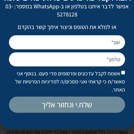
אפשר לדבר איתנו בטלפון או ב-WhatsApp במספר: 03-
5278128
או למלא את הטופס וניצור איתך קשר בהקדם
אשמח לקבל עדכונים ופרסומים מדי פעם. בנוסף אני
מאשר/ת כי קראתי ואני מסכים/ה
למדיניות הפרטיות של
האתר
.
בשלבים מאוד מסוימים של הפעולות הכירורגיות – כמו בתום הרמת
פנים כשהזרקתי שומן עצמוני בעומק הרקמות אל שכבת מעטה
שלח.י ונחזור אליך
העצם של הלסת העליונה – נרשמה לפתע עלייה במדד NOL, הוא
המדד המוצג על ידי המכשיר ומכמת את אותו כאב תת הכרתי של
הגוף. בהסתכלותי על הפרמטרים הפיזיולוגיים האחרים שבהם
נעשה בדרך כלל שימוש במהלך ניתוח כדי להבין אם האדם המנותח