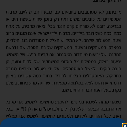
מרביתנו, לא מסתובבים ביום-יום עם כובע רחב שוליים. מרבית
המקפידים על כובעים עושים זאת רק בזמן שהות בשפת הים או
בבריכה. רובנו לא מורחים קרם הגנה בכל יציאה מהבית, על אחת
כמה וכמה כשמדובר בילדים. מרבית ילדי ישראל אינם מוגנים ברוב
שטחי הפעילות שלהם. לא תמיד יש הצללות מסודרות בגני הילדים,
בפארקי המשחקים ובשטחי המשחקים של בתי הספר. שם נדרשת
התקנה של יריעות מיוחדות המסננות את קרינת ה־
UV
של השמש.
יריעות כאלה, המטילות צל באזורי המשחקים של ילדים ונוער, הן
חובה חוקית למשל באוסטרליה. על ידי פעילות נמרצת מגובה
בחקיקה, האוסטרלים הצליחו להוריד בתוך כמה עשורים באופן
דרמטי את התחלואה במלנומה ממאירה, שהיתה מהשכיחות בעולם
בקרב בעלי העור הבהיר החיים שם.
כשאני מנסה לשכנע בני נוער להימנע מחשיפה לשמש, אני מקבל
את התגובה הבאה: "שלא נלך לים ולבריכה? נראה לך?!" אך בכל
זאת, לכל ההורים לילדים ולמכורים לחשיפה לשמש אני ממליץ
בתוקף להשתמש כל הזמן בתכשירים השונים המונעים חשיפה לקרני