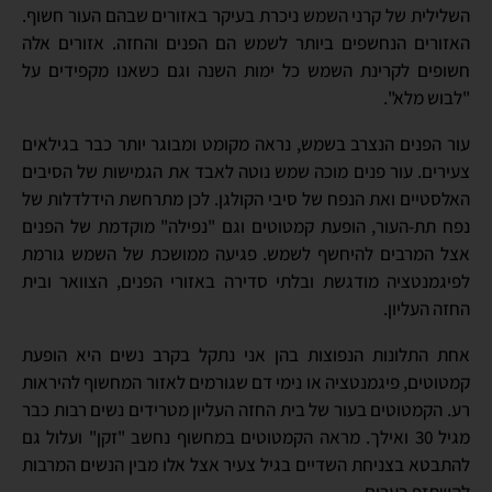
השלילית של קרני השמש ניכרת בעיקר באזורים שבהם העור חשוף.
האזורים הנחשפים ביותר לשמש הם הפנים והחזה. אזורים אלה
חשופים לקרינת השמש כל ימות השנה וגם כשאנו מקפידים על
"לבוש מלא".
עור הפנים הנצרב בשמש, נראה מקומט ומבוגר יותר כבר בגילאים
צעירים. עור פנים מוכה שמש נוטה לאבד את הגמישות של הסיבים
האלסטיים ואת הנפח של סיבי הקולגן. לכן מתרחשת הידלדלות של
נפח תת-העור, הופעת קמטוטים וגם "נפילה" מוקדמת של הפנים
אצל המרבים להיחשף לשמש. פגיעה ממושכת של השמש גורמת
לפיגמנטציה מודגשת ובלתי סדירה באזורי הפנים, הצוואר ובית
החזה העליון.
אחת התלונות הנפוצות בהן אני נתקל בקרב נשים היא הופעת
קמטוטים, פיגמנטציה או נימי דם שגורמים לאזור המחשוף להיראות
רע. הקמטוטים בעור של בית החזה העליון מטרידים נשים רבות כבר
מגיל 30 ואילך. מראה הקמטוטים במחשוף נחשב "זקן" ועלול גם
להתבטא בצניחת השדיים בגיל צעיר אצל אלו מבין הנשים המרבות
להשתזף בערום.