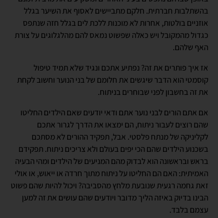
בהשתלבות חברתית. חלקם מתביישים לאסוף את השיער בגלל
אוזניים בולטות, אחרות לא מוכנות ללכת לים בגלל חזה שנתפס
כגדול מהמקובל ויש כאלה שפשוט נמאס להם מהלגלוגים על צורת
האף שלהם.
אז איך פותרים את זה? נפתיע אתכם ונגיד שלא תמיד טיפול
קוסמטי הוא הדבר שיגשים את חלומם של בני הנוער וחשוב לקחת
את זה בחשבון לפני שבוחרים בניתוח.
אם אתם הורים לבני נוער אתם ודאי יודעים שאם הילדים החליטו
שהם רוצים לעבור ניתוח, הם ימצאו את הדרך לגרור אתכם
לקליניקה של מנתח פלסטי. אבל, תפקיד ההורים לא מסתכם
בשכנוע הילדים שהם הכי יפים בעולם ולא צריכים ניתוח. תפקידם
בראש ובראשונה הוא לבדוק מהם המניעים של הילדים ומהי הבעיה
האמיתית: האם הם החליטו על ניתוח מתוך חרדה או ייאוש, או אולי
זאת גחמה רגעית שנובעת מלחץ מהסביבה? ויכול להיות שהם פשוט
הבינו בדיוק באיזה הליך מדובר ויודעים שהם עושים את זה למען
עצמם בלבד.