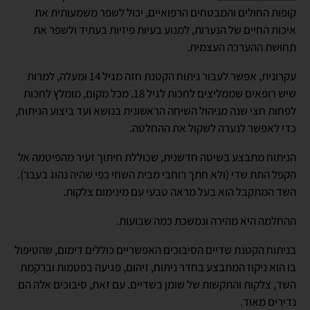
קופות החולים והמבטחים הרפואיים, יכול לשפר משמעותית את
איכות החיים של הנערות, למנוע בעיות פיזיות בעתיד ולשפר את
תחושת ההערכה העצמית.
עקרונית, אפשר לעבור ניתוח הקטנת חזה מגיל 14 ומעלה, למרות
שיש רופאים שממליצים לחכות לגיל 18. מכל מקום, מומלץ לחכות
לפחות חצי שנה מניהול השיחה הראשונית בנושא ועד ביצוע הניתוח,
כדי לאפשר לנערה לשקול את ההחלטה.
הניתוח מתבצע בשיטה חדשנית, שכוללת חיתוך זעיר מהפיטמה אל
הקפל התת שדי (ולא חתך רוחבי מבית השחי כפי שהיה נהוג בעבר).
השד המתקבל הוא בעל מראה טבעי עם מינימום צלקות.
ההחלמה היא מהירה ונמשכת כמה שבועות.
בניתוח הקטנת שדיים הסיבוכים האפשריים כוללים דימום, שהטיפול
בו הוא ניקוז המתבצע בחדר ניתוח, זיהום, פגיעה בפטמות וברקמת
השד, צלקות והתקשות של שומן בשדיים. עם זאת, סיבוכים אלה הם
נדירים מאוד.