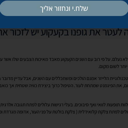
שלח.י ונחזור אליך
בועות בהדגשה יתרה יכולות לגרום לכך שהפנים ייראו מקומטות חסרות גוון
עטר את גופנו בקעקוע יש לזכור א
לא נעלם. על פי רוב עם השנים הקעקוע מאבד מאיכות הצבעים שלו אשר ע
יותר לשום מקום.
נולוגיית הלייזר אמנם הולכים ומשתכללים עם השנים, אבל עדיין מדובר 
ם, את הפיגמנט שמתחת לעור. הטיפול כרוך ביצירת כוויה שטחית אך כואב
ות תופעות לוואי ואף סיבוכים. בעלי רגישות עלולים לפתח תגובה אלרגית 
ולים לפתח צלקת קלואידלית ( צלקת בולטת על פני העור, אדומה מגרדת 