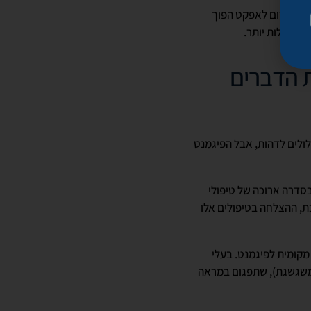
בהקשר זה חשוב לציין שלפעמים הדגשת יתר של השפתיים או הגבות, בעיקר בגילים מבוגרים (מעל 70־65), תגרום לאפקט הפוך
 ונפולות יותר.
ת הדברים
לולים לדהות, אבל הפיגמנט
בסדרה ארוכה של טיפולי
ת, ההצלחה בטיפולים אלו
מקומית לפיגמנט. בעלי
ומשגשגת), שתפגום במראה