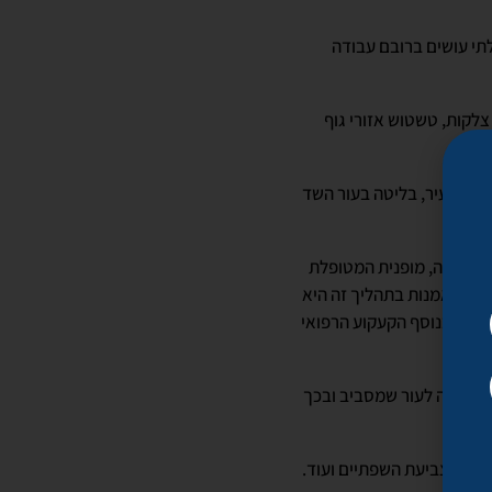
תי עושים ברובם עבודה
לקות, טשטוש אזורי גוף
תוח זעיר, בליטה בעור השד
 והעטרה, מופנית המטופלת
ה. האמנות בתהליך זה היא
ריא. בנוסף הקעקוע הרפואי
גוון זהה לעור שמסביב ובכך