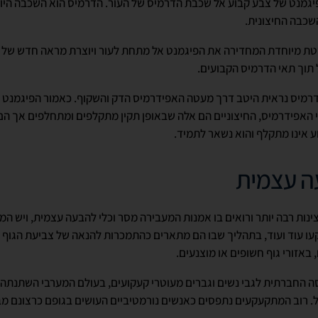
פיגמנט של צבע קבוע אל שכבת הדרמיס של העור. הדרמיס הוא השכבה היות
כבה החיצונית.
יוחדת המחדירה את הפיגמנט אל מתחת לעור ויוצרת מראה חדש של כיתו
תוך תאי הדרמיס הקבועים.
רמיס נראית היטב דרך מעטה האפידרמיס הדק והשקוף. כאמור הפיגמנט ה
האפידרמיס, החיצוניים הם אלה שבאופן תקין מתקלפים ומתחלפים אך הם 
 אינו מתקלף והוא נשאר לתמיד.
ה עצמית
נות רבה יותר ורואים בו אמנות המעבירה מסר וכלי להבעה עצמית, ויש ה
 עוד ועוד, בתהליך שבו הם מתארים כהתמכרות להנאה של צביעת הגוף והפ
 באזורי גוף חשופים או מוצנעים.
סה החברתית לגבי נשים וגברים מעוטרי קעקועים, בעולם המערבי השתנתה 
ל. רוב המתקעקעים נתפסים כאנשים נורמטיביים העושים בגופם כרצונם מ