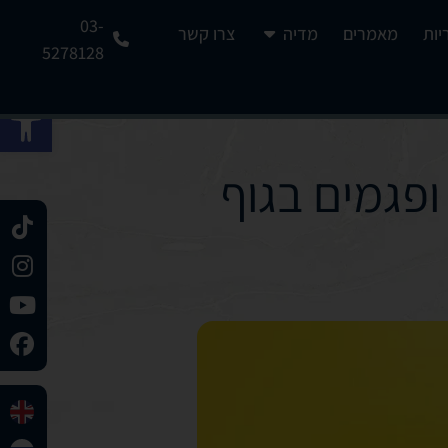
03-
יות
מאמרים
מדיה
צרו קשר
5278128
פתח 
ופגמים בגוף