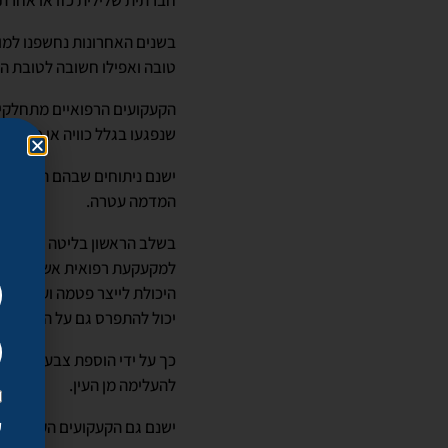
חברתית שלילית כזו או אחרת.
בשנים האחרונות נחשפנו למו
טובה ואפילו חשובה לטובת ה
הקעקועים הרפואיים מתחלקים
שנפגעו בגלל כוויה או טראו
ישנם ניתוחים שבהם הכריתה 
המדמה עטרה.
בשלב הראשון בליטה זו היא ב
למקעקעת רפואית אשר צובעת
היכולת לייצר פטמה ועטרה בע
יכול להתפרס גם על הצלקת של
כך על ידי הוספת צבע על ידי
להעלימה מן העין.
ק
ישנם גם הקעקועים הקוסמטיים בהם נית