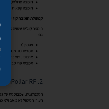
חומצה פרולית, שהיא נ
חומצה קפאית שנמצאת ב
קפסולת חומצה קוג׳ית – Illumintae
חומצה קוג׳ית עשויה מסוגי פ
גם:
ויטמין C
תמצית גזר שמעשירה א
ק
ארבוטין, שמבהיר את ג
תמצית פרי סברס בעלת
2. TriPollar RF – טיפול עם גלי רדיו לשיפור המרקם ולהצערת העור
הטכנולוגיה, שמבוססת על גלי
העור. הטיפול לא כואב ולא כ