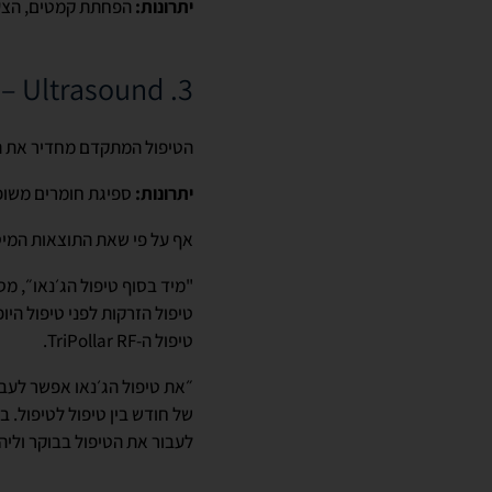
יתרונות:
הפחתת קמטים, הצערת
3. Ultrasound – טיפול משלים להספגת החומרים הפעילים
הטיפול המתקדם מחדיר את החו
יתרונות:
ספיגת חומרים משופר
אף על פי שאת התוצאות המיטבי
"מיד בסוף טיפול הג׳נאו״, 
טיפול ה-TriPollar RF.
״את טיפול הג׳נאו אפשר לעב
של חודש בין טיפול לטיפול. ב
לעבור את הטיפול בבוקר וליה