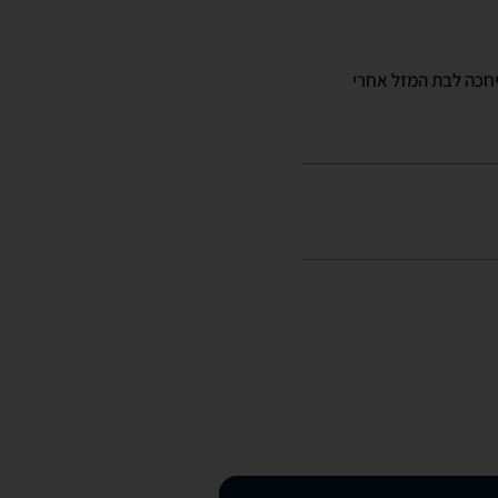
רה או לבת משפחה? התקשרו אלינו לטלפון 03-5278128 והטיפול יחכה לבת המזל אחרי