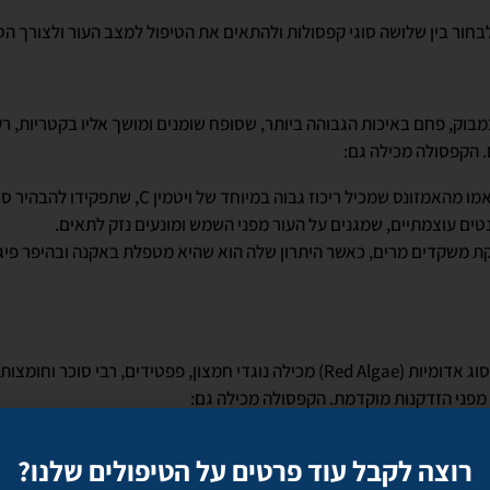
חור בין שלושה סוגי קפסולות ולהתאים את הטיפול למצב העור ולצורך הס
ק, פחם באיכות הגבוהה ביותר, שסופח שומנים ומושך אליו בקטריות, רעל
. הקפסולה מכילה גם:
תמצית צמח הקאמו-קאמו מהאמזונס שמכיל ריכוז גבוה במי
נטים עוצמתיים, שמגנים על העור מפני השמש ומונעים נזק לתאים.
ת משקדים מרים, כאשר היתרון שלה הוא שהיא מטפלת באקנה ובהיפר פיג
קפסולת האצה מכילה אצה מסוג אדומיות (Red Algae) מכילה נוגדי חמצון, פפטידים, 
 מפני הזדקנות מוקדמת. הקפסולה מכילה גם:
את השכבות העליונות של הדרמיס ומעודד ייצור של תאים חדשים. בנוסף, יש לו י
רוצה לקבל עוד פרטים על הטיפולים שלנו?