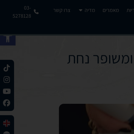
03-
יות
מאמרים
מדיה
צרו קשר
5278128
פתח 
 ומשופר נחת