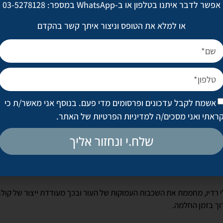
וגד חמצון שעוזרת למנוע נזק תאי שנוצר בעקבות החשיפה לקרינה אולטרה 
אפשר לדבר איתנו בטלפון או ב-WhatsApp במספר: 03-5278128
ירקות רבים ויש לה תכונות נוגדות חמצון עוצמתיות.
או למלא את הטופס וניצור איתך קשר בהקדם
טריות שונים והיא מאזנת את גוון העור, מבהירה כתמים ומגנה מפני רדיקלי
אשמח לקבל עדכונים ופרסומים מדי פעם. בנוסף אני מאשר/ת כי
ת העור בלחות.
ראתי ואני מסכים/ה
למדיניות הפרטיות של האתר
.
וון העור ומפחית את התכהותו אחרי החשיפה לשמש.
 תכונות נוגדות חמצון שמעשירה את העור בלחות ומחדשת את תאי העור.
שלח.י ונחזור אליך
 רדיו, מחממת את השכבות העמוקות של העור ובכך מעודדת ייצור של קולגן 
רוך בזמן החלמה.