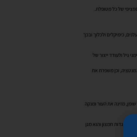
פציפי של כל מטופלת.
נים, כימיקלים ולכלוך ובכך
וחד של ויטמין C, שתפקידו להבהיר סימני גיל ולעודד ייצור של
מנטציה, וכן משפרת את
רבי סוכר וחומצות שומן, מזינה את העור ומנקה
כולות נוגדות חמצון והוא מגן