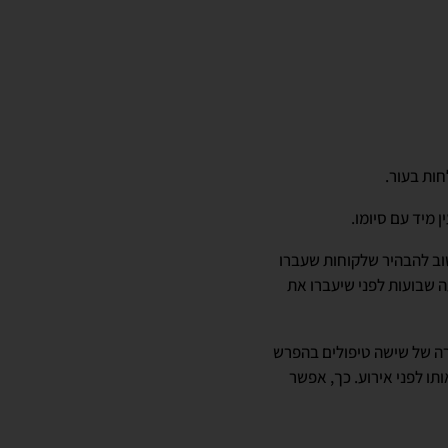
ות בעור.
 מיד עם סיומו.
וב להבהיר שלקוחות שעברו
ופי, יצטרכו לחכות כשבוע לפני טיפול ה-Ultrasound וה-OxyGeneo, וארבעה שבועות לפני שיעברו את
רה של שישה טיפולים בהפרש
ותו לפני אירוע. כך, אפשר