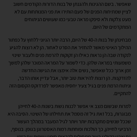
שאפשר. בשם ההגינות ולהגנתן של בנות הדורות הקודמים חשוב
לציין שמתיחות הפנים של פעם הותירו את פני המנותחות עם לא
מעט צלקות ולא סיפקו מראה טבעי כמו שעושים הניתוחים
המתקדמים של היום.
מבחינתן של בנות ה-40 של היום, הרבה יותר הגיוני ללחוץ על כפתור
ההילוך האיטי מאשר להחזיר את הסרט לאחור. הן לא רוצות להגיע
לנקודה שבה הן נראות כאילו הן זקוקות להרמת פנים ולעבור שינוי
משמעותי במראה שלהן. כדי לשמור על המראה המוכר שלהן למשך
זמן ארוך ככל שאפשר, נשים אלה אימצו את הגישה החדשה
להזדקנות. הן רוצות להיראות טוב יותר, אבל עדיין אותו הדבר,
וניתוח הרמת פנים בגיל צעיר יחסית מאפשר לפרדוקס הקסום הזה
להתקיים.
למרות שבשום מצב אי אפשר לכנות נשות בשנות ה-40 לחייהן
מבוגרות, בכל זאת גיל זה מסמל את תחילתו של השינוי. הסיבה היא
שככל שנשים מתקרבות יותר ויותר לגיל המעבר במהלך העשור
הרביעי לחייהן, כך הולכות ופוחתות רמות האסטרוגן בגופן. בנוסף,
גם יצרני הקולגן בעור מתחילים להראות סימני עייפות עם הזמן