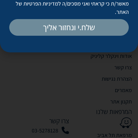
הזרקות בוטוקס
מאשר/ת כי קראתי ואני מסכים/ה
למדיניות הפרטיות של
האתר
.
עיבוי שפתיים
הזרקות סקין בוסטר לפנים
שלח.י ונחזור אליך
הזרקות סקין בוסטר לצוואר ולמחשוף
אודות
אודות וינקלר קליניק
צרו קשר
הצהרת נגישות
מאמרים
תקנון אתר
המרפאות שלנו
צרו קשר
03-5278128
מרפאת תל אביב