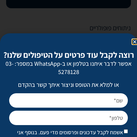
ניתוחים פופולריים
מתיחת פנים
ניתוח אף
רוצה לקבל עוד פרטים על הטיפולים שלנו?
הגדלת חזה
אפשר לדבר איתנו בטלפון או ב-WhatsApp במספר: 03-
5278128
מתיחת בטן
שאיבת שומן מונחית לייזר
או למלא את הטופס וניצור איתך קשר בהקדם
טיפול בצלקות ובצלקות אקנה
טיפולים פופולריים
הצערת עור הפנים (טיקסל)
מילוי קמטים
אשמח לקבל עדכונים ופרסומים מדי פעם. בנוסף אני