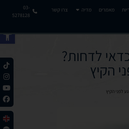
03-
יות
מאמרים
מדיה
צרו קשר
5278128
פתח 
כדאי לדחות?
י הקיץ
ע לפני הקיץ