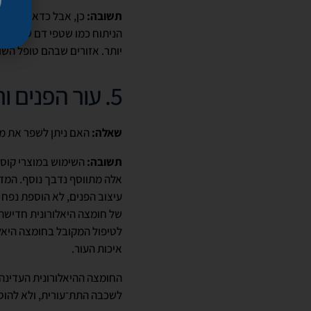
תשובה:
כן, אבל כדאי להזדר
הניתוח כמו שטפי דם שטחיים 
יותר. אזורים שבהם טופל השו
5. עור הפנים ורצועת המחשוף הנשי
שאלה:
האם ניתן לשפר את מצ
תשובה:
השימוש במוצרי קוס
אלה מתווסף נדבך נוסף. המד
עיצוב הפנים, לא הוספת נפח 
של חומצה היאלורונית חדישה,
לטיפול המקובל בחומצה היאל
איכות העור.
החומצה ההיאלורונית העדינה
לשכבה התת־עורית, ולא להוספ