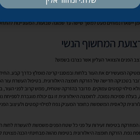
ז. אמנם ההחלמה מניתוחי שאיבת שומן היא מהירה – כמה ימים בלבד, שבהם 
– ולהקפאת שומן אין כלל תקופת החלמה, אולם התוצאות של שתי הפרוצדו
מן יישארו נפוחים מעט למשך שישה עד שמונה שבועות. המעוניינות להתחט
ב הפנים והצוואר העליון אשר נצרבו בשמש?
מטיקה המעשירים את העור בלחות ובמסנני קרינה מומלץ כדרך קבע. החי
ובר בטכניקה חדישה של הזרקת חומצה היאלורונית. בטיפול העשרת עור ה
ולא מילוי קמטים עמוקים. מדובר בהזרקה שטחית, ממש קרוב לפני העור, ב
 בעלת סמיכות נמוכה. לחומצה היאלורונית זו גם יכולת מוגברת לספיחת נו
ורונית קלאסית המשמשת כחומר המעניק נפח למילוי קמטים ולעיצוב הפנים
 המוזרקת בטיפות זעירות על פני כל שטח הפנים משמשת להעשרת לחות העו
ת נפח. הזרקת חומצה היאלורונית בטיפות מהווה מבחינתי הכנה מצוינת ל