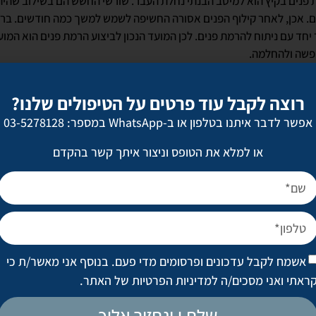
פנים בקיץ הוא למיטב הבנתי נחלת העבר. שורשי החשש הם בשילוב שהיה
ם. אכן, לאחר קילוף הפנים אסורה החשיפה לשמש למשך כמה חודשים. בר
 יחד עם ניתוח להרמת פנים. לכן המועד הנכון לביצוע הרמת פנים הוא המו
פשה ולהחלמה.
רוצה לקבל עוד פרטים על הטיפולים שלנו?
אפשר לדבר איתנו בטלפון או ב-WhatsApp במספר: 03-5278128
ור ניתוח שדיים עוד לפני הקיץ?
או למלא את הטופס וניצור איתך קשר בהקדם
חייבים תקופת החלמה וריפוי. לנשים שיבצעו הגדלת שדיים לא מומלץ לש
 שדיים אסורה החשיפה לשמש, בגלל הצלקות, לתקופה ממושכת. מי שתעבו
עלולה להחמיץ את ימי הבילוי בשפת הים ובבריכה. לחום אין כל השפעה מ
 יולי־אוגוסט יכולה לעשות זאת בלא חשש.
אשמח לקבל עדכונים ופרסומים מדי פעם. בנוסף אני מאשר/ת כי
ראתי ואני מסכים/ה
למדיניות הפרטיות של האתר
.
ה או הקפאת שומן כהכנה מיידית להופעה בביקיני?
שלח.י ונחזור אליך