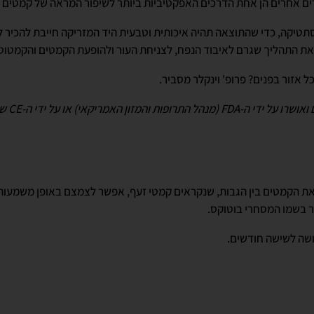
מרים אחרים הן אחת הדרכים האפקטיביות ביותר לשיפור המראה של קמטים 
תטיקה, כדי שהתוצאה תהיה איכותית וטבעית היד המזריקה חייבת להכיר 
את התהליך שגרם לאיבוד הנפח, לצניחת העור ולהופעת הקמטים והקמטוט
ל אזור בפנים? פרופ' וינקלר מסביר.
אמריקאי) או על ידי ה-CE של השוק האירופי
 הקמטים בין הגבות, שנקראים קמטי זעף, אפשר לצמצם באופן משמעותי 
תר בשמו המסחרי בוטוקס.
שה לשישה חודשים.