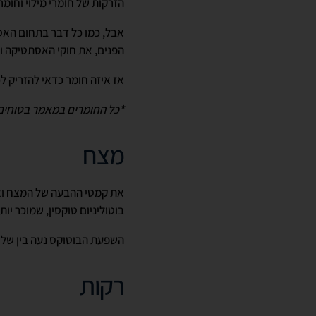
הזרקות של חומרי מילוי וחו
אבל, כמו כל דבר בתחום האס
הפנים, את חוקי האסתטיקה ו
אז איזה חומר כדאי להזריק לכ
*כל החומרים במאמר בטוחים ואושרו על ידי ה-FDA (מנהל התרופות והמזון ה
מצח
את קמטי ההבעה של המצח ואת
בוטוליניום טוקסין, שמוכר יו
השפעת הבוטוקס נעה בין שלו
רקות