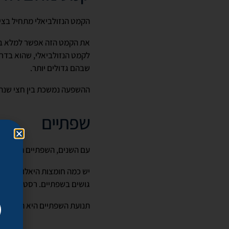
הקמט הנזולביאלי מתחיל בצידי
את הקמט הזה אפשר למלא בחו
שבהם גדולים יותר.
ההשפעה נמשכת בין חצי שנה
שפתיים
עם השנים, השפתיים הופכות ד
יש כמה חומצות היאלורוניות ש
גושים בשפתיים. רסטילן KYSSE הוא דוגמה מצוינת לחומר שמתאים להזרקה בשפתיים.
תנועת השפתיים היא תכופה ו