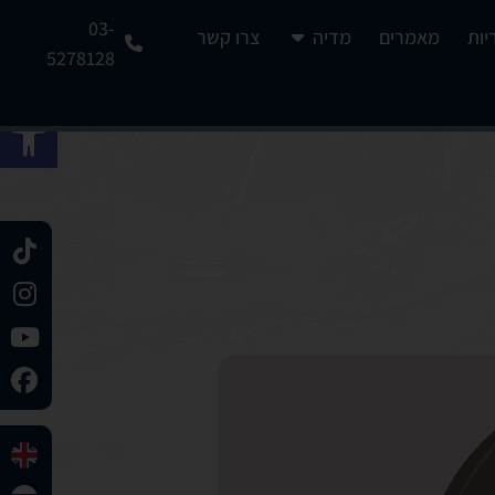
03-
יות
מאמרים
מדיה
צרו קשר
5278128
פתח 