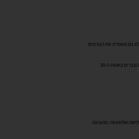
לא גם משפרת את הגורמים
סקולפטרה מתאימה לנשים וגברים בני 40 ומעלה שרוצים למצק את עור הפנים, וגם כטיפול משמר לנשים וגברים בשנות ה-30
לחות ואלסטיות. התוצאה