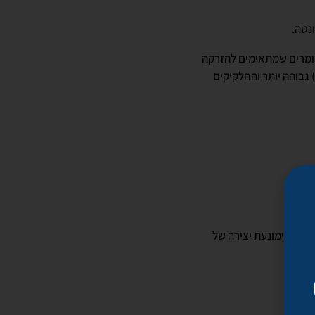
ונטה.
חומרים שמתאימים להזרקה
לקמט הנזולביאלי, שהוא בדרך כלל עמוק ומשמעותי, הם כאלה שיש להם יכולת הרמה (lifting capacity) גבוהה יותר והחלקיקים
ונית, שמונעת יצירה של