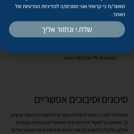
מאשר/ת כי קראתי ואני מסכים/ה
למדיניות הפרטיות של
שלב ד׳ – הסרת התפרים והתוצאות
האתר
.
את התפרים שלא נספגו באופן טבעי מוציאים בהדרגה החל
שלח.י ונחזור אליך
משבועיים אחרי הניתוח.
ברוב המקרים תוכלו לראות את התוצאות כבר בשלבי הריפוי
הראשוניים, מיד לאחר הסרת החבישות. הצלקות מהניתוח
אמורות להיות מוסתרות היטב מאחורי האוזן או בתוך הקפלים
הטבעיים של אפרכסת האוזן.
סיכונים וסיבוכים אפשריים
ההחלטה לעבור ניתוח להצמדת אוזניים בולטות היא מאוד אישית,
כך שתצטרכו לשקול את היתרונות האפשריים בהשגת המטרות
שלכם, ולקחת בחשבון גם את הסיכונים והסיבוכים הפוטנציאליים