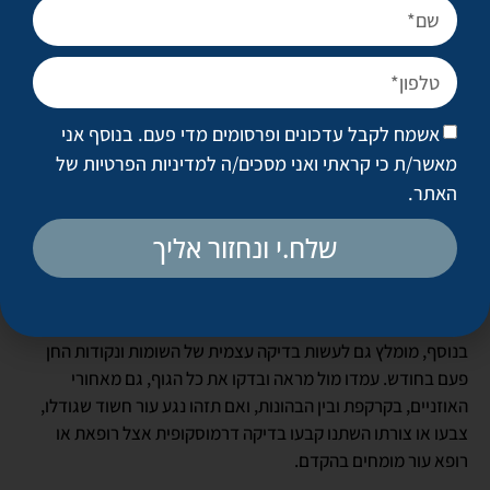
בדיקת סקר לנקודות חן מומלצת בכל גיל פעם בשנה, גם אם אתם
מרגישים טוב וגם אם השומות לא השתנו.
תנו למומחים לבדוק כל נקודה עם בדיקה קלינית ובדיקה
דרמוסקופית, ולקבוע.
אשמח לקבל עדכונים ופרסומים מדי פעם. בנוסף אני
מאשר/ת כי קראתי ואני מסכים/ה
למדיניות הפרטיות של
מחקרים הראו שיש יעילות גבוהה לגילוי מוקדם בבדיקות הסקר וככל
האתר
.
שמגלים את המחלה מוקדם יותר, כך המלנומה תהיה קלה יותר וכך
גם הטיפול בה, שבמרבית המקרים יכול לכלול רק טיפול כירורגי.
שלח.י ונחזור אליך
בכל מקרה שמופיע נגע חדש שגדל מהר, מכאיב, מגרד או מדמם
בלי פגיעה פיזית, קבעו בדיקה רפואית דחופה.
בנוסף, מומלץ גם לעשות בדיקה עצמית של השומות ונקודות החן
פעם בחודש. עמדו מול מראה ובדקו את כל הגוף, גם מאחורי
האוזניים, בקרקפת ובין הבהונות, ואם תזהו נגע עור חשוד שגודלו,
צבעו או צורתו השתנו קבעו בדיקה דרמוסקופית אצל רופאת או
רופא עור מומחים בהקדם.