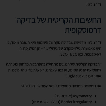
ד״ר ניג׳מי.
החשיבות הקריטית של בדיקה
דרמוסקופית
ד״ר ניג׳מי מדגישה שבדיקת סקר של השומות היא חשובה מאוד, כי
היא מאפשרת גילוי מוקדם של גידולי עור – הן המלנומה והן
לא-מלנומה, כמו BCC ו-SCC.
״הבדיקה הקלינית של הנגעים מתחילה בהסתכלות מרחוק ומטרתה
לחפש את הנגע השונה, או כמו שאנחנו, רופאי העור, נוהגים לכנות
אותו: ה-ugly duckling.״
את השינויים בשומות מחפשים רופאי העור לפי ה-ABCD:
Asymmetry (אסימטריה)
Border irregularity (גבולות לא סדירים)