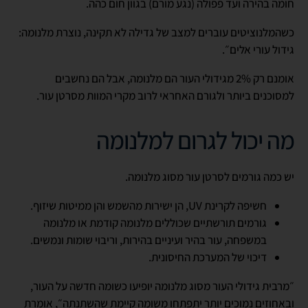
חומה בהירה ועד פפולה (נגע מורם) בגוון חום כהה.
כשהמלנוציטים עוברים למצב של גדילה לא תקינה, נוצרת מלנומה:
גידול עורי אלים״.
אומנם רק 2% מגידולי העור הם מלנומה, אבל הם נחשבים
למסוכנים ביותר ולגורם האחראי לרוב מקרי המוות מסרטן עור.
מה יכול לגרום למלנומה
יש כמה גורמים לסרטן עור מסוג מלנומה.
חשיפה לקרינת UV, הן ישירות מהשמש והן ממיטות שיזוף.
גורמים תורשתיים שכוללים מלנומה קודמת או מלנומה
במשפחה, עור בהיר ועיניים בהירות, וריבוי שומות ונמשים.
דיכוי של המערכת החיסונית.
״מרבית גידולי העור מסוג מלנומה יופיעו כשומה חדשה על העור,
ובאחוזים נמוכים יותר יתפתחו משומה קיימת שהשתנתה״, אומרת