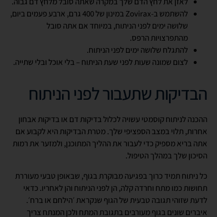
לאזן את לחץ הדם שלך במקרה שאתה סובל מלחץ דם גבוה.
להשתמש ב-
Zovirax
במינון של 400 גרם, ארבע פעמים ביום,
שלושה ימים לפני הניתוח, במיוחד אם אתה סובל
מהתפרצויות הרפס.
להתגלח שלושה ימים לפני הניתוח.
לצום שמונה שעות לפני שעת הניתוח – בלי אוכל ובלי שתייה.
הבדיקות שתעבור לפני הניתוח
ההכנה לניתוח קוסמטי עשויה לכלול בדיקות דם או בדיקות אבחון
אחרות, תלוי במצב הספציפי שלך. מטרת הבדיקות היא לקבוע אם
אתה בריא מספיק כדי לעבור את ההליך המתוכנן, ולמזער את רמות
הסיכון שלך במהלך הטיפול.
כל ניתוח תמיד כרוך בפגיעה מבוקרת בגוף, שבאופן טבעי מעוררת
תחושות כמו מתח וחרדה קלה, הן לפני הניתוח והן לאחריו. כדאי
לדעת שזוהי תגובה טבעית של הגוף שנקראת ׳הילחם או ברח׳.
איברים שונים בגוף מעורבים בתגובת המתח ולכן המנתח צריך