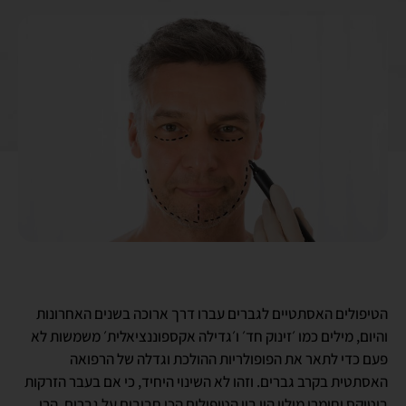
הטיפולים האסתטיים לגברים עברו דרך ארוכה בשנים האחרונות
והיום, מילים כמו ׳זינוק חד׳ ו׳גדילה אקספוננציאלית׳ משמשות לא
פעם כדי לתאר את הפופולריות ההולכת וגדלה של הרפואה
האסתטית בקרב גברים. וזהו לא השינוי היחיד, כי אם בעבר הזרקות
בוטוקס וחומרי מילוי היו בין הטיפולים הכי חביבים על גברים, הרי