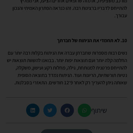
מורכב משציפית, או מזה שרופאים אחרים הציעו, אני ממליץ
להתייחס לדבריו ברצינות רבה. זהו כנראה הפתרון האמיתי והנכון
עבורך.
10. לא תחמדי את הניתוח של חברתך
נשים רבות מספרות שחברתן עברה את הניתוח בקלות רבה יותר עם
החלמה קלה יותר ועם תוצאות יפות יותר. בבואנו להשוות תוצאות יש
להתייחס פרטנית למנותחת, גילה, מחלות רקע ועישון, משקלה,
נטיות תורשתיות, הריונות ועוד. הניתוח נמדד בתוצאה הסופית
שאותה ניתן להעריך רק לאחר 9־12 חודשים. התאזרי בסבלנות.
שיתוף