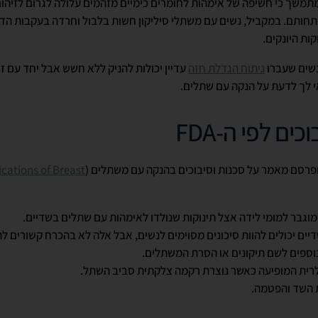
תמשך כי חשיפה של אימהות לחומרים כימיים מזהמים עלולה לגרום לזיהו
חותם. במקביל, נשים עם משתלי סיליקון חשות בלבול וחרדה בעקבות הדי
ות היונקים.
נשים שעברו
ניתוח הגדלת חזה
עדיין יכולות להניק ללא חשש אבל יחד עם ז
י לך לדעת על הנקה עם שתלים.
וכים לפי ה-
FDA
פרסם מאמר על סכנות וסיבוכים בהנקה עם משתלים (
cations of Breast
 מוגבר למומי לידה אצל תינוקות שנולדו לאימהות עם שתלים בשדיים.
ים יכולים להוות סיכונים מסוימים לנשים, אבל אלה לא בהכרח קשורים להנ
נוספים לשם תיקונים או הסרת המשתלים.
רית המופיעה כאשר נוצרת רקמה צלקתית סביב השתל.
 השד והפטמה.