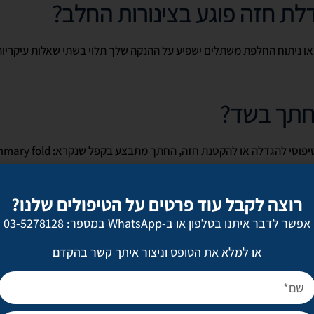
לת חזה פוגע בצינורות החלב?
 או ניתוח החלפת משתלים ישפיע על ההנקה שלך תלוי בשתי שאלות עיקריו
חתך בשד?
יפוסי להגדלה או להקטנת חזה, החתך מתבצע בקפל שנקרא:
mary fold
ד, בנקודה שבה השד מתחבר לחזה. בניתוח זה השתל מונח מאחורי שריר
והצינורות באזור השדיים, הקשורים לחלב האם, נותרים שלמים ומחוברי
רוצה לקבל עוד פרטים על הטיפולים שלנו?
לרוב מסיבות קוסמטיות וכדי שהצלקת תהיה פחות גלויה, עולה הצורך לבצ
אפשר לדבר איתנו בטלפון או ב-WhatsApp במספר: 03-5278128
טמה). חתך סביב הפטמה עלול להשפיע על:
או למלא את הטופס וניצור איתך קשר בהקדם
 האם