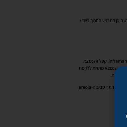
ת: היכן התבצע החתך בשד?
inframam
. קפל זה נמצא
 החזה, שנמצא מתחת לרקמת
ם לפטמה.
ע את החתך סביב ה-
areola