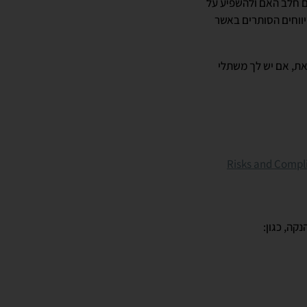
ם חלב האם ולהשפיע על
ווחים הסותרים באשר
את, אם יש לך משתלי
Risks and Compli
קה, כגון: