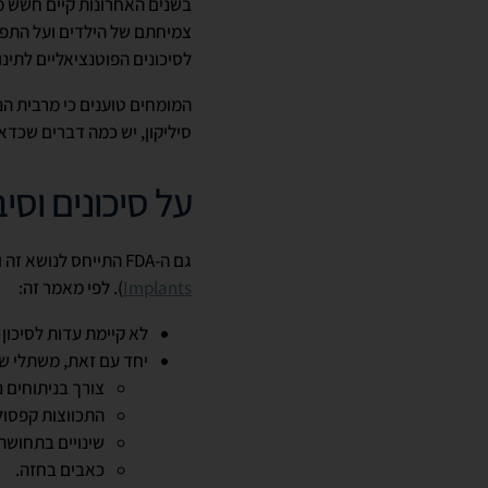
בשנים האחרונות קיים חשש מ
צמיחתם של הילדים ועל התפת
לסיכונים הפוטנציאליים לתינוק
המומחים טוענים כי מרבית ה
סיליקון, יש כמה דברים שכדא
על סיכונים וסיב
גם ה-
FDA
התייחס לנושא זה ו
Implants
). לפי מאמר זה:
לא קיימת עדות לסיכון
יחד עם זאת, משתלי שדי
צורך בניתוחים 
התכווצות קפסול
שינויים בתחושת
כאבים בחזה.