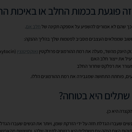
ה פוגעת בכמות החלב או באיכות הח
כך שהם לא אמורים להשפיע על אספקה תקינה של
חלב אם
.
שוב שממלאים העצבים מסביב לפטמות שלך בהליך ההנקה:
ק היונק מהשד, מעלה את רמת ההורמונים פרולקטין
ואוקסיטוצין
(
xytocin
עיל את ייצור חלב האם
מעורר את רפלקס שחרור החלב
ים, פוחתת התחושה שמגבירה את רמת ההורמונים הללו.
שתלים היא בטוחה?
הקצרה היא כן.
שים שעברו הגדלת חזה על ידי הזרקת שומן, ויותר את הנשים שעברו הגד
ת תוהות האם הנקה עם משתלים היא בטוחה לתינוק שלהן, וחוששות מהאפשר