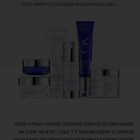
– נשות הצוות שלנו ניסו אותם וחזרו כדי לספר על זה
Zo Skin Health הוא מותג קוסמטיקה שמאחוריו עומדת סמכות
מרשימה. מי שהקים אותו הוא ד״ר אובג׳י, רופא עור שקבע את
ההגדרה שהיום כבר נשמעת לנו ברורה מאליה: עור בריא הוא עור