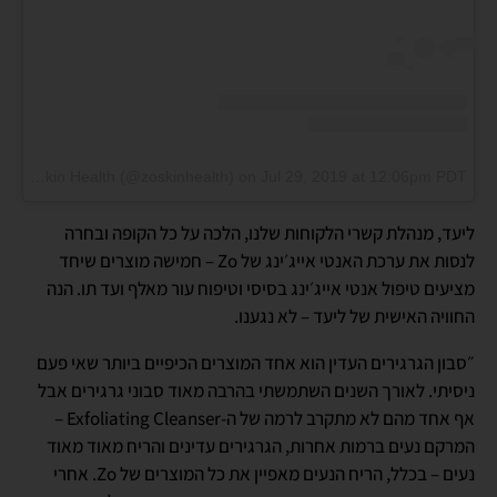
A post shared by ZO Skin Health (@zoskinhealth)
on
Jul 29, 2019 at 12:06pm PDT
ליעד, מנהלת קשרי הלקוחות שלנו, הלכה על כל הקופה ובחרה
לנסות את ערכת האנטי אייג׳ינג של Zo – חמישה מוצרים שיחד
מציעים טיפול אנטי אייג׳ינג בסיסי וטיפוח עור מאלף ועד תו. הנה
החוויה האישית של ליעד – לא נגענו.
״סבון הגרגירים העדין הוא אחד המוצרים הכיפיים ביותר שאי פעם
ניסיתי. לאורך השנים השתמשתי בהרבה מאוד סבוני גרגירים אבל
אף אחד מהם לא מתקרב לרמה של ה-Exfoliating Cleanser –
המרקם נעים ברמות אחרות, הגרגירים עדינים והריח מאוד מאוד
נעים – בכלל, הריח הנעים מאפיין את כל המוצרים של Zo. אחרי