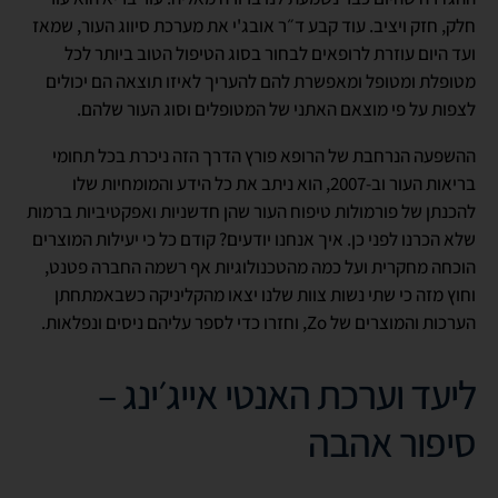
חלק, חזק ויציב. עוד קבע ד״ר אובג'י את מערכת סיווג העור, שמאז
ועד היום עוזרת לרופאים לבחור בסוג הטיפול הטוב ביותר לכל
מטופלת ומטופל ומאפשרת להם להעריך לאיזו תוצאה הם יכולים
לצפות על פי מוצאם האתני של המטופלים וסוג העור שלהם.
ההשפעה הנרחבת של הרופא פורץ הדרך הזה ניכרת בכל תחומי
בריאות העור וב-2007, הוא ניתב את כל הידע והמומחיות שלו
להכנתן של פורמולות טיפוח העור שהן חדשניות ואפקטיביות ברמות
שלא הכרנו לפני כן. איך אנחנו יודעים? קודם כל כי יעילות המוצרים
הוכחה מחקרית ועל כמה מהטכנולוגיות אף רשמה החברה פטנט,
וחוץ מזה כי שתי נשות צוות שלנו יצאו מהקליניקה כשבאמתחתן
הערכות והמוצרים של Zo, וחזרו כדי לספר עליהם ניסים ונפלאות.
ליעד וערכת האנטי אייג׳ינג –
סיפור אהבה