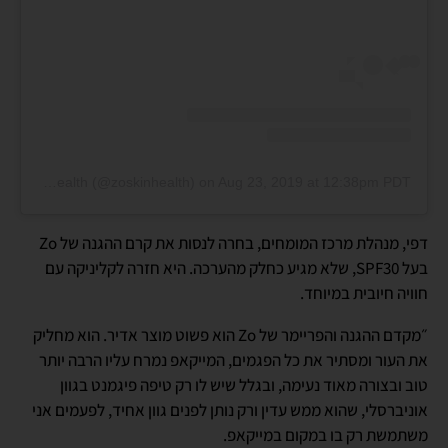
A post shared by ZO Skin Health (@zoskinhealth)
on
Aug 23, 2019 at 12:38pm PDT
דפי, מנהלת מרכז המומחים, בחרה לנסות את קרם ההגנה של Zo
בעל SPF30, שלא מגיע כחלק מהערכה. היא חזרה לקליניקה עם
חוויה חיובית במיוחד.
״מקדם ההגנה והפריימר של Zo הוא פשוט מוצר אדיר. הוא מחליק
את העור ומסתיר את כל הפגמים, המייקאפ נמרח עליו הרבה יותר
טוב ובצורה מאוד נעימה, ובגלל שיש לו רק טיפה פיגמנט בגוון
אוניברסלי, שהוא ממש עדין ורק נותן לפנים גוון אחיד, לפעמים אני
משתמשת רק בו במקום במייקאפ.