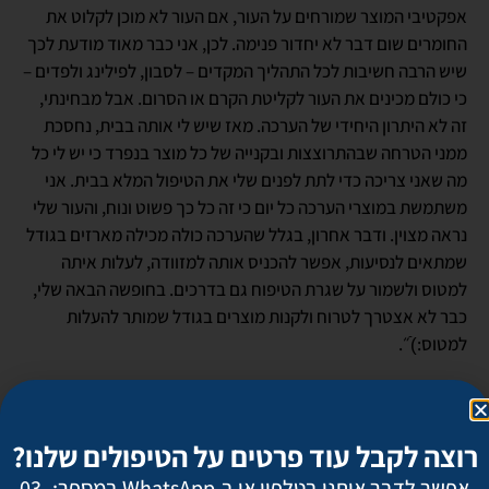
אפקטיבי המוצר שמורחים על העור, אם העור לא מוכן לקלוט את
החומרים שום דבר לא יחדור פנימה. לכן, אני כבר מאוד מודעת לכך
שיש הרבה חשיבות לכל התהליך המקדים – לסבון, לפילינג ולפדים –
כי כולם מכינים את העור לקליטת הקרם או הסרום. אבל מבחינתי,
זה לא היתרון היחידי של הערכה. מאז שיש לי אותה בבית, נחסכת
ממני הטרחה שבהתרוצצות ובקנייה של כל מוצר בנפרד כי יש לי כל
מה שאני צריכה כדי לתת לפנים שלי את הטיפול המלא בבית. אני
משתמשת במוצרי הערכה כל יום כי זה כל כך פשוט ונוח, והעור שלי
נראה מצוין. ודבר אחרון, בגלל שהערכה כולה מכילה מארזים בגודל
שמתאים לנסיעות, אפשר להכניס אותה למזוודה, לעלות איתה
למטוס ולשמור על שגרת הטיפוח גם בדרכים. בחופשה הבאה שלי,
כבר לא אצטרך לטרוח ולקנות מוצרים בגודל שמותר להעלות
למטוס:)ֿ״.
דפי ומקדם ההגנה + פריימר –
סיפור עם סוף טוב
רוצה לקבל עוד פרטים על הטיפולים שלנו?
אפשר לדבר איתנו בטלפון או ב-WhatsApp במספר: 03-