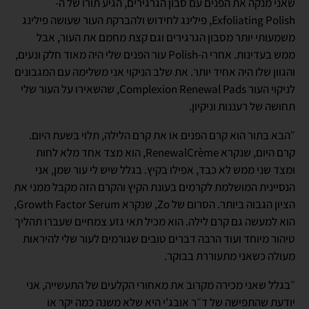
שאני מנקה את הפנים עם סבון הגרגירים, הגיע תורו של ה-
Exfoliating Polish, פילינג לחידוש ולהברקת העור שעושה פילינג
משמעותי יותר מסבון הגרגירים וגם קצת מחמם את העור, אבל
ממש בעדינות. אחרי ה-Polish עור הפנים שלי היה מאוד חלק ונעים,
והגוון שלו היה אחיד יותר. את שלב הניקוי אני משלימה עם המגבונים
לניקוי העור Complexion Renewal Pads, שהשאירו על העור שלי
תחושה של רעננות וניקיון.
״הבא בתור הוא קרם הפנים או את קרם הלילה, תלוי בשעת היום.
קרם היום, שנקרא RenewalCrème, הוא מצד אחד מלא לחות
ומצד שני ממש לא כבד, אפילו בקיץ. בגלל שיש לי עור שמן, אני
הנסיינית המושלמת לקרמים בעונת הקיץ והקרם הזה מקבל ממני את
הציון הגבוה ביותר. הסרום של Zo, שנקרא Growth Factor Serum,
הוא למעשה גם קרם לילה. הוא מכיל תאי גזע צמחיים שעברו תהליך
טיהור מיוחד ועוד הרבה דברים טובים שגורמים לעור שלי להיראות
מעולה כשאני מתעוררת בבוקר.
״בגלל שאני מכירה מקרוב את מאחורי הקלעים של התעשייה, אני
יודעת שהתפישה של ד״ר אובג'י היא שלא משנה כמה יקר או